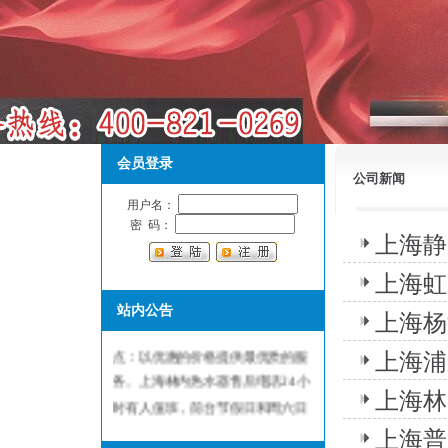
会员登录
公司新闻
用户名：
密 码：
上海静
上海虹
上海林内热水器售后维修服务中
站内公告
上海杨
心，是林内热水器指定维修服务网
点：以优惠的价格提供最优质的服
上海浦
务。上海林内热水器售后电话24小
上海林
时有人值班，前台节假日和周六日
不休息，保证用户随叫随到，随到
上海普