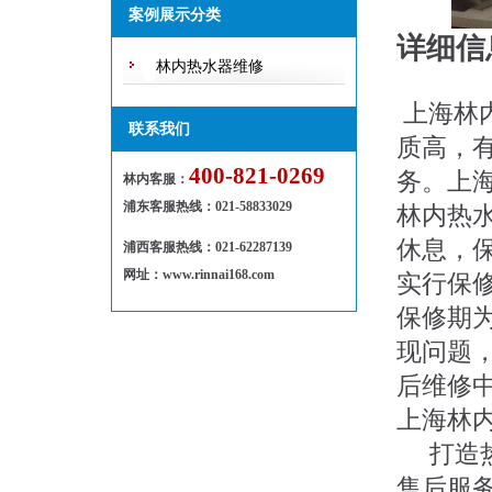
随修欢迎来电！
案例展示分类
详细信
林内热水器维修
上海林
联系我们
质高，
400-821-0269
务。上
林内客服：
浦东客服热线
：
021-58833029
林内热
休息，
浦西客服热线：021-62287139
网址：www.rinnai168.com
实行保
保修期
现问题
后维修
上海林
打造热
售后服