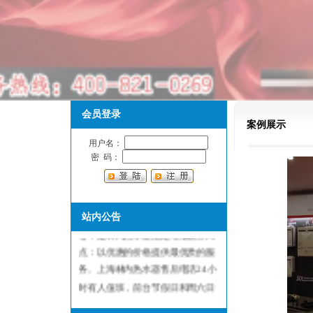
会员登录
案例展示
用户名：
密 码：
上海林内热水器售后维修服务中
站内公告
心，是林内热水器指定维修服务网
点：以优惠的价格提供最优质的服
务。上海林内热水器售后电话24小
时有人值班，前台节假日和周六日
不休息，保证用户随叫随到，随到