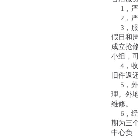
1，严
2，严
3，服
假日和
成立抢
小组，
4，收
旧件返
5，外
理。外
维修。
6，经
期为三
中心负